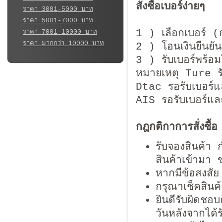
สั่งซื้อเบอร์ง่ายๆ
ราคา 3001-5000 บาท
ราคา 5001-7000 บาท
1 ) เลือกเบอร์ (
ราคา 7001-10000 บาท
ราคา มากกว่า 10000 บาท
2 ) โอนเงินยืนยันก
3 ) รับเบอร์พร้อม
หมายเหตุ Ture รับเ
Dtac รอรับเบอร์
AIS รอรับเบอร์แ
กฎกติกาการสั่งซื้อ
รับจองสินค้า
สินค้าเข้ามา 
หากมีข้อสงสั
กรุณาเช็คสินค
ยินดีรับผิดชอ
วันหลังจากได้ร